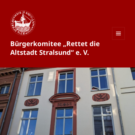
Bürgerkomitee „Rettet die
MENÜ
UND
Altstadt Stralsund“ e. V.
WIDGETS