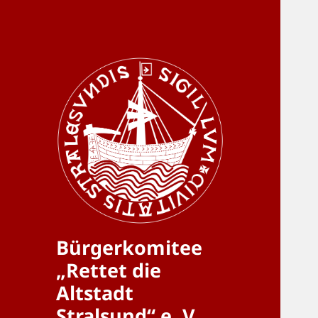
Bürgerkomitee
„Rettet die
Altstadt
Stralsund“ e. V.