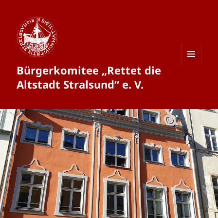
Bürgerkomitee „Rettet die
MENÜ
UND
Altstadt Stralsund“ e. V.
WIDGETS