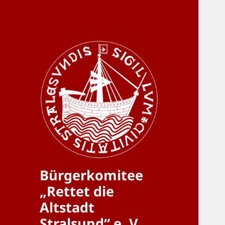
Bürgerkomitee
„Rettet die
Altstadt
Stralsund“ e. V.