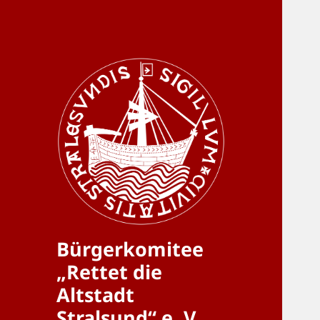
Bürgerkomitee
„Rettet die
Altstadt
Stralsund“ e. V.