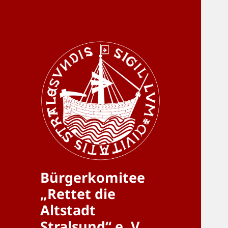
Bürgerkomitee
„Rettet die
Altstadt
Stralsund“ e. V.