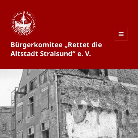
Bürgerkomitee „Rettet die
MENÜ
UND
Altstadt Stralsund“ e. V.
WIDGETS