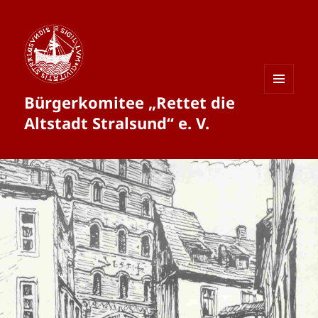
Bürgerkomitee „Rettet die
MENÜ
UND
Altstadt Stralsund“ e. V.
WIDGETS