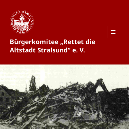
Bürgerkomitee „Rettet die
MENÜ
UND
Altstadt Stralsund“ e. V.
WIDGETS