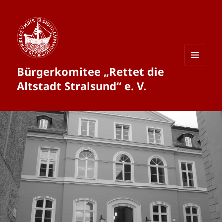
Bürgerkomitee „Rettet die
MENÜ
UND
Altstadt Stralsund“ e. V.
WIDGETS