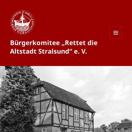
Bürgerkomitee „Rettet die
MENÜ
UND
Altstadt Stralsund“ e. V.
WIDGETS