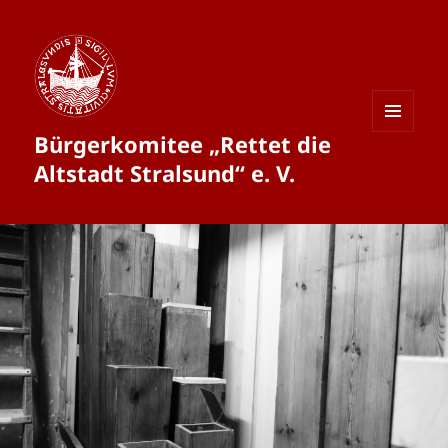
Bürgerkomitee „Rettet die
MENÜ
UND
Altstadt Stralsund“ e. V.
WIDGETS