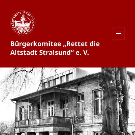
Bürgerkomitee „Rettet die
MENÜ
UND
Altstadt Stralsund“ e. V.
WIDGETS