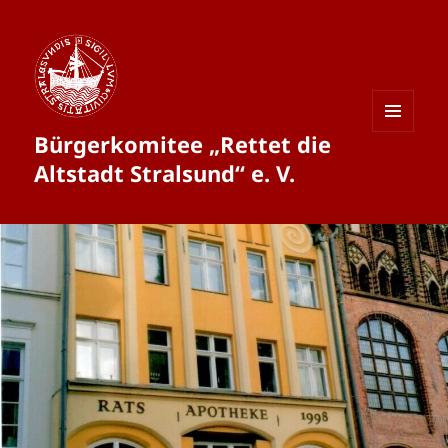
Bürgerkomitee „Rettet die
MENÜ
UND
Altstadt Stralsund“ e. V.
WIDGETS