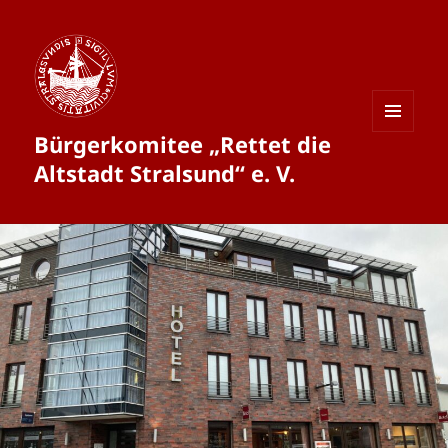
Bürgerkomitee „Rettet die
MENÜ
UND
Altstadt Stralsund“ e. V.
WIDGETS