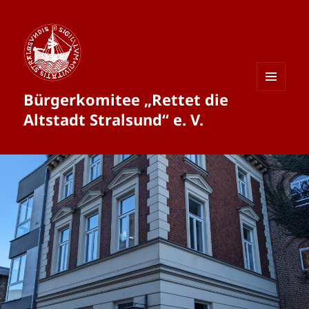
Bürgerkomitee „Rettet die
MENÜ
UND
Altstadt Stralsund“ e. V.
WIDGETS