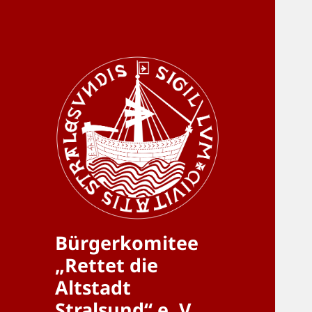
Bürgerkomitee
„Rettet die
Altstadt
Stralsund“ e. V.