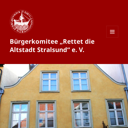
Bürgerkomitee „Rettet die
MENÜ
UND
Altstadt Stralsund“ e. V.
WIDGETS