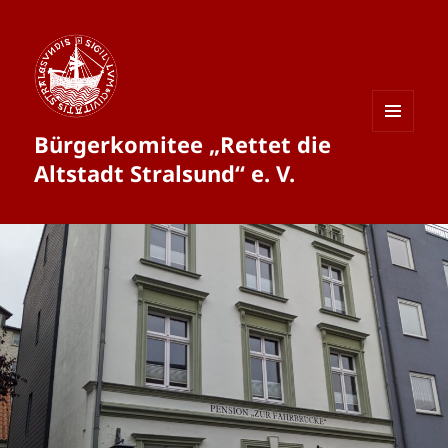
Bürgerkomitee „Rettet die
MENÜ
UND
Altstadt Stralsund“ e. V.
WIDGETS